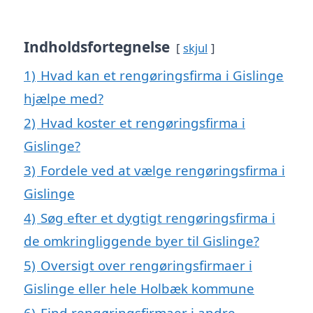
Indholdsfortegnelse
skjul
1)
Hvad kan et rengøringsfirma i Gislinge
hjælpe med?
2)
Hvad koster et rengøringsfirma i
Gislinge?
3)
Fordele ved at vælge rengøringsfirma i
Gislinge
4)
Søg efter et dygtigt rengøringsfirma i
de omkringliggende byer til Gislinge?
5)
Oversigt over rengøringsfirmaer i
Gislinge eller hele Holbæk kommune
6)
Find rengøringsfirmaer i andre