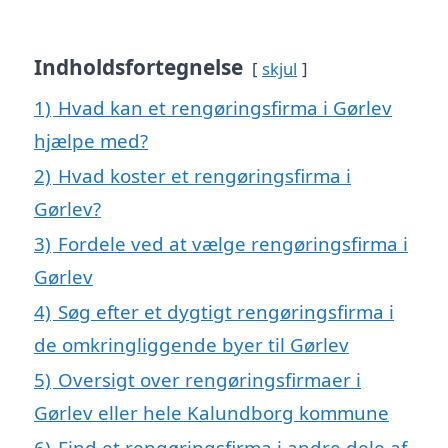
Indholdsfortegnelse
skjul
1)
Hvad kan et rengøringsfirma i Gørlev
hjælpe med?
2)
Hvad koster et rengøringsfirma i
Gørlev?
3)
Fordele ved at vælge rengøringsfirma i
Gørlev
4)
Søg efter et dygtigt rengøringsfirma i
de omkringliggende byer til Gørlev
5)
Oversigt over rengøringsfirmaer i
Gørlev eller hele Kalundborg kommune
6)
Find et rengøringsfirma i andre dele af