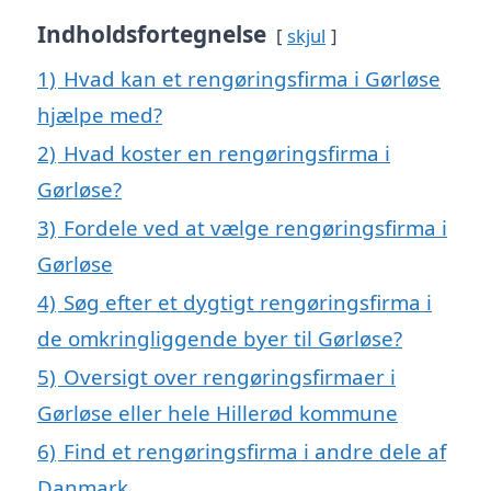
Indholdsfortegnelse
skjul
1)
Hvad kan et rengøringsfirma i Gørløse
hjælpe med?
2)
Hvad koster en rengøringsfirma i
Gørløse?
3)
Fordele ved at vælge rengøringsfirma i
Gørløse
4)
Søg efter et dygtigt rengøringsfirma i
de omkringliggende byer til Gørløse?
5)
Oversigt over rengøringsfirmaer i
Gørløse eller hele Hillerød kommune
6)
Find et rengøringsfirma i andre dele af
Danmark