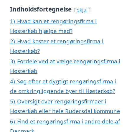
Indholdsfortegnelse
skjul
1)
Hvad kan et rengøringsfirma i
Høsterkøb hjælpe med?
2)
Hvad koster et rengøringsfirma i
Høsterkøb?
3)
Fordele ved at vælge rengøringsfirma i
Høsterkøb
4)
Søg efter et dygtigt rengøringsfirma i
de omkringliggende byer til Høsterkøb?
5)
Oversigt over rengøringsfirmaer i
Høsterkøb eller hele Rudersdal kommune
6)
Find et rengøringsfirma i andre dele af
Danmark