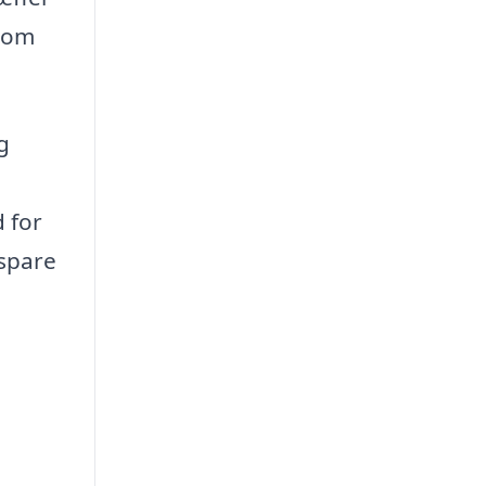
 som
g
d for
 spare