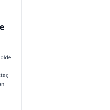
e
holde
ter,
an