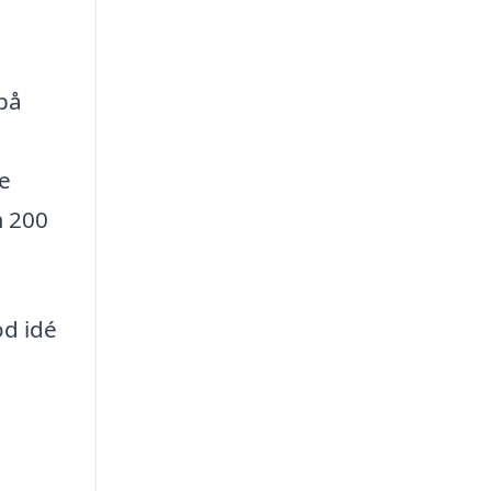
 på
e
m 200
od idé