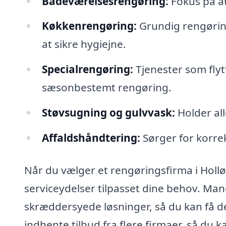
Badeværelsesrengøring:
Fokus på at
Køkkenrengøring:
Grundig rengøring
at sikre hygiejne.
Specialrengøring:
Tjenester som flyt
sæsonbestemt rengøring.
Støvsugning og gulvvask:
Holder all
Affaldshåndtering:
Sørger for korrek
Når du vælger et rengøringsfirma i Hollø
serviceydelser tilpasset dine behov. Man
skræddersyede løsninger, så du kan få det,
indhente tilbud fra flere firmaer, så du 