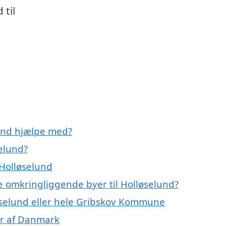
 til
lund hjælpe med?
elund?
 Holløselund
de omkringliggende byer til Holløselund?
øselund eller hele Gribskov Kommune
er af Danmark