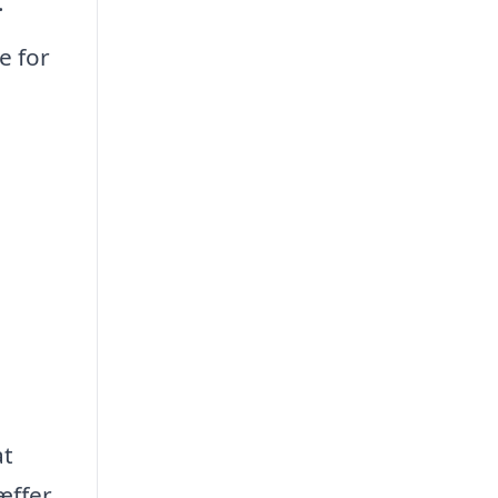
.
e for
at
æffer