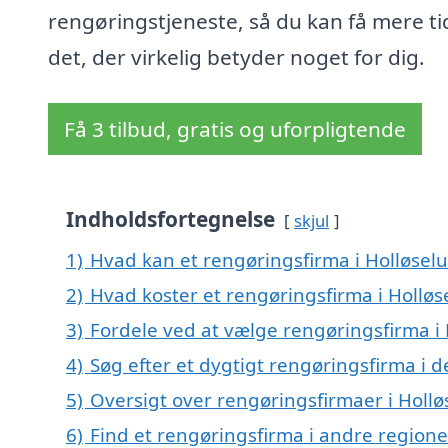
rengøringstjeneste, så du kan få mere tid
det, der virkelig betyder noget for dig.
Få 3 tilbud, gratis og uforpligtende
Indholdsfortegnelse
skjul
1)
Hvad kan et rengøringsfirma i Holløse
2)
Hvad koster et rengøringsfirma i Holløs
3)
Fordele ved at vælge rengøringsfirma i
4)
Søg efter et dygtigt rengøringsfirma i 
5)
Oversigt over rengøringsfirmaer i Holl
6)
Find et rengøringsfirma i andre region