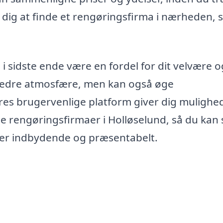
r dig at finde et rengøringsfirma i nærheden,
 i sidste ende være en fordel for dit velvære o
en bedre atmosfære, men kan også øge
ores brugervenlige platform giver dig mulighe
okale rengøringsfirmaer i Holløselund, så du kan
tid er indbydende og præsentabelt.