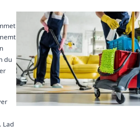
ommet
t nemt
an
m du
ler
ver
. Lad