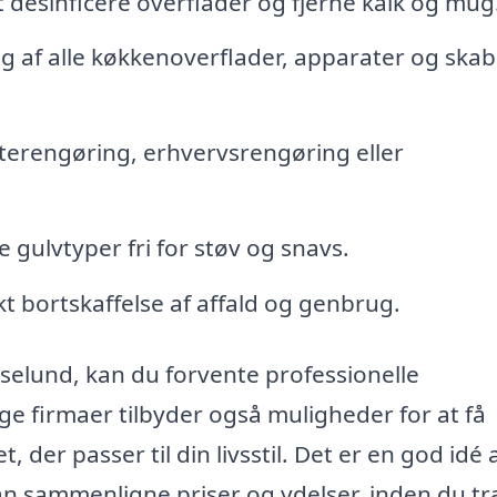
 desinficere overflader og fjerne kalk og mug
 af alle køkkenoverflader, apparater og skab
terengøring, erhvervsrengøring eller
e gulvtyper fri for støv og snavs.
t bortskaffelse af affald og genbrug.
selund, kan du forvente professionelle
ge firmaer tilbyder også muligheder for at få
 der passer til din livsstil. Det er en god idé 
kan sammenligne priser og ydelser, inden du tr