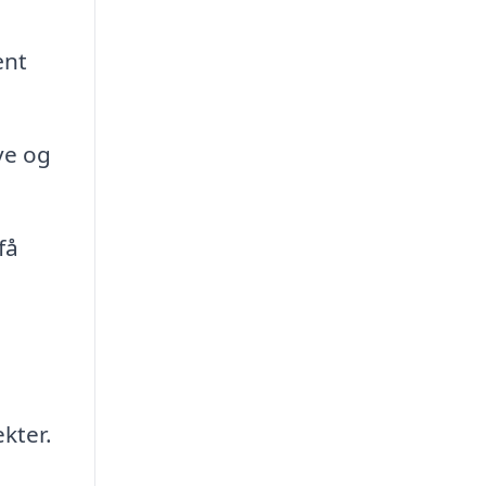
ænt
ve og
få
kter.