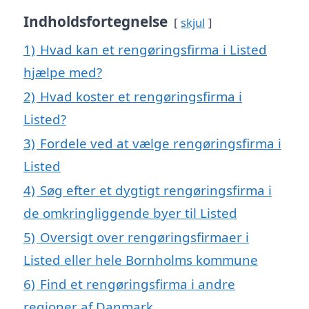
Indholdsfortegnelse
skjul
1)
Hvad kan et rengøringsfirma i Listed
hjælpe med?
2)
Hvad koster et rengøringsfirma i
Listed?
3)
Fordele ved at vælge rengøringsfirma i
Listed
4)
Søg efter et dygtigt rengøringsfirma i
de omkringliggende byer til Listed
5)
Oversigt over rengøringsfirmaer i
Listed eller hele Bornholms kommune
6)
Find et rengøringsfirma i andre
regioner af Danmark