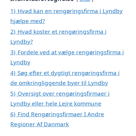
1)
Hvad kan en rengøringsfirma i Lyndby
hjælpe med?
2)
Hvad koster et rengøringsfirma i
Lyndby?
3)
Fordele ved at vælge rengøringsfirma i
Lyndby
4)
Søg efter et dygtigt rengøringsfirma i
de omkringliggende byer til Lyndby
5)
Oversigt over rengøringsfirmaer i
Lyndby eller hele Lejre kommune
6)
Find Rengøringsfirmaer I Andre
Regioner Af Danmark