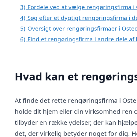
3)
Fordele ved at vælge rengøringsfirma i
4)
Søg efter et dygtigt rengøringsfirma i 
5)
Oversigt over rengøringsfirmaer i Oste
6)
Find et rengøringsfirma i andre dele a
Hvad kan et rengøring
At finde det rette rengøringsfirma i Ost
holde dit hjem eller din virksomhed ren 
tilbyder en række ydelser, der kan hjælp
det, der virkelig betyder noget for dig.