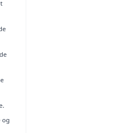
t
åde
nde
ge
e.
e og