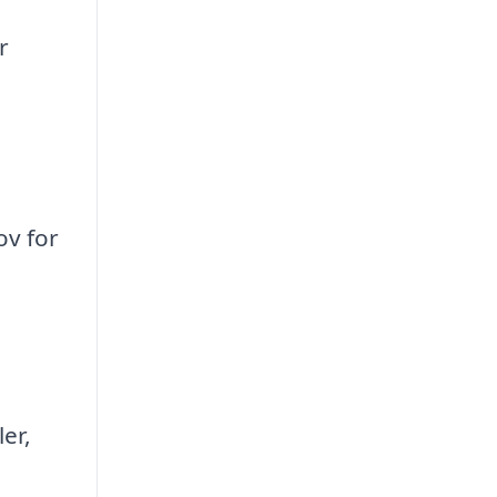
r
v for
er,