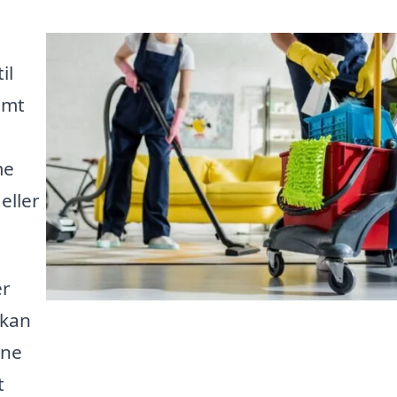
il
emt
me
eller
er
 kan
gne
t