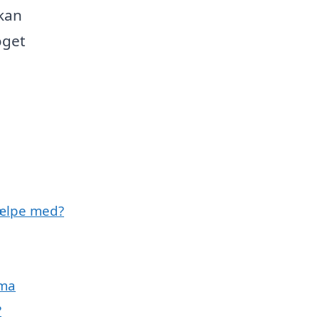
 kan
oget
jælpe med?
rma
?