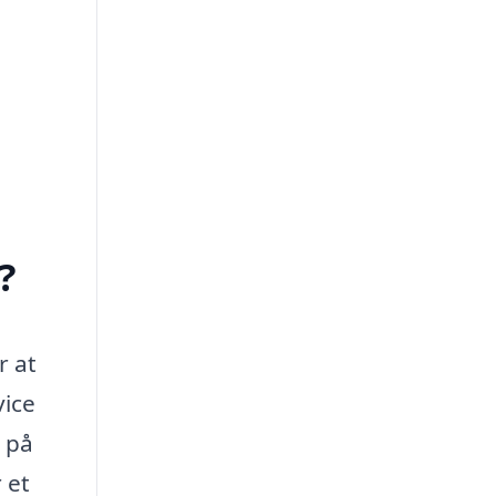
?
r at
vice
e på
 et