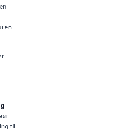
 en
du en
er
,
ng
maer
ng til