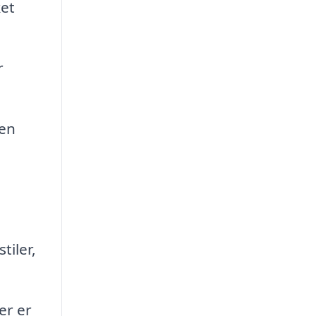
ket
r
sen
tiler,
er er