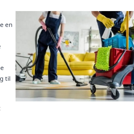
de en
e
pe
 til
t