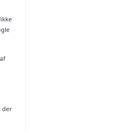
fikke
ogle
af
, der