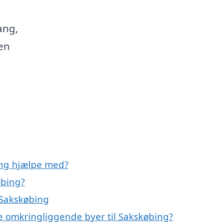
ang,
den
ing hjælpe med?
øbing?
 Sakskøbing
de omkringliggende byer til Sakskøbing?