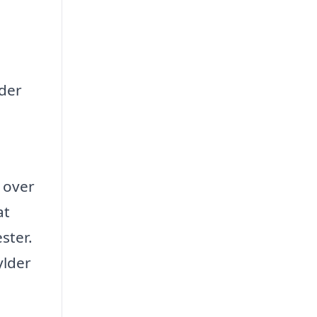
yder
 over
at
ster.
ylder