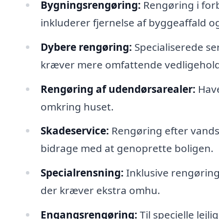
Bygningsrengøring:
Rengøring i forb
inkluderer fjernelse af byggeaffald og
Dybere rengøring:
Specialiserede se
kræver mere omfattende vedligehold
Rengøring af udendørsarealer:
Have
omkring huset.
Skadeservice:
Rengøring efter vandsk
bidrage med at genoprette boligen.
Specialrensning:
Inklusive rengøring 
der kræver ekstra omhu.
Engangsrengøring:
Til specielle lej