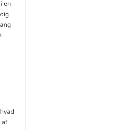
 i en
 dig
gang
e.
, hvad
 af