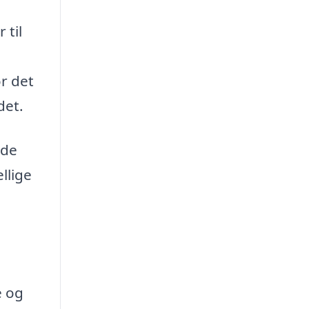
 til
r det
det.
nde
llige
e og