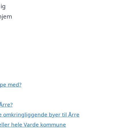
dig
 hjem
lpe med?
Årre?
de omkringliggende byer til Årre
 eller hele Varde kommune