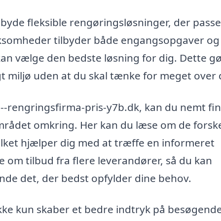
byde fleksible rengøringsløsninger, der passer
irksomheder tilbyder både engangsopgaver og
n vælge den bedste løsning for dig. Dette gø
gt miljø uden at du skal tænke for meget over 
n--rengringsfirma-pris-y7b.dk, kan du nemt fi
mrådet omkring. Her kan du læse om de forske
vilket hjælper dig med at træffe en informeret
 om tilbud fra flere leverandører, så du kan
inde det, der bedst opfylder dine behov.
 ikke kun skaber et bedre indtryk på besøgend