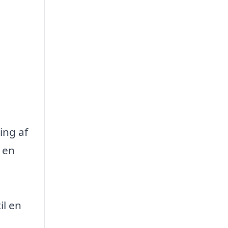
ing af
 en
il en