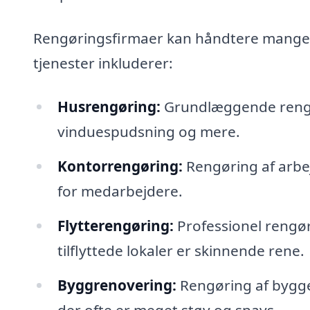
Rengøringsfirmaer kan håndtere mange o
tjenester inkluderer:
Husrengøring:
Grundlæggende rengør
vinduespudsning og mere.
Kontorrengøring:
Rengøring af arbej
for medarbejdere.
Flytterengøring:
Professionel rengøri
tilflyttede lokaler er skinnende rene.
Byggrenovering:
Rengøring af bygger
der ofte er meget støv og snavs.