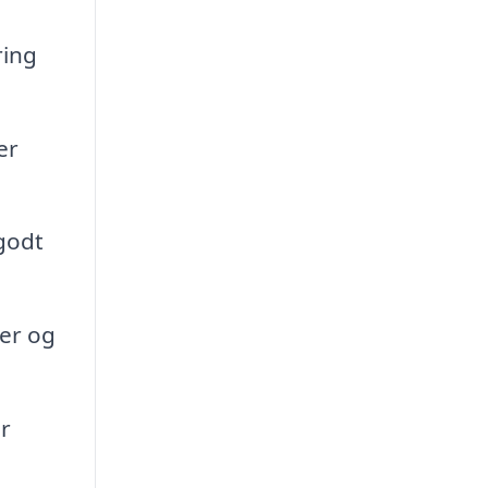
ring
er
godt
ier og
r