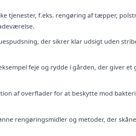
ke tjenester, f.eks. rengøring af tæpper, polst
adeværelse.
espudsning, der sikrer klar udsigt uden strib
eksempel feje og rydde i gården, der giver et 
ion af overflader for at beskytte mod bakter
ønne rengøringsmidler og metoder, der skåne