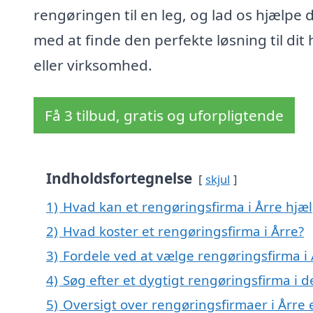
rengøringen til en leg, og lad os hjælpe 
med at finde den perfekte løsning til dit
eller virksomhed.
Få 3 tilbud, gratis og uforpligtende
Indholdsfortegnelse
skjul
1)
Hvad kan et rengøringsfirma i Årre hjæ
2)
Hvad koster et rengøringsfirma i Årre?
3)
Fordele ved at vælge rengøringsfirma i 
4)
Søg efter et dygtigt rengøringsfirma i 
5)
Oversigt over rengøringsfirmaer i Årre