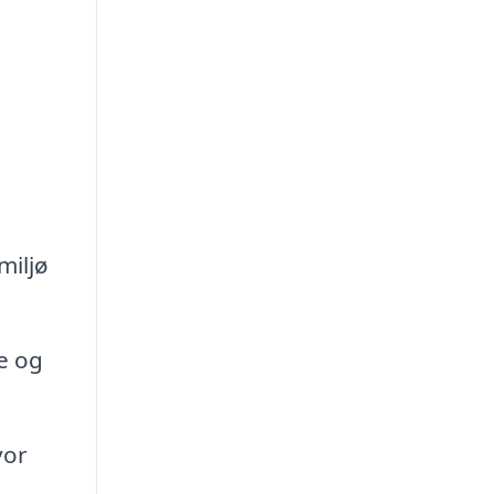
miljø
de og
vor