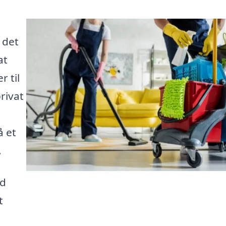
 det
at
r til
rivat
å et
.
ud
t