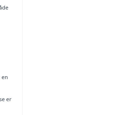
både
.
,
r en
se er