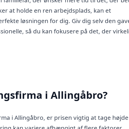
 familiefar, der ønsker mere tid til det, der b
ker at holde en ren arbejdsplads, kan et
rfekte løsningen for dig. Giv dig selv den gav
ionelle, så du kan fokusere på det, der virkel
ngsfirma i Allingåbro?
a i Allingåbro, er prisen vigtig at tage højde 
ng kan variere afhængigt af flere faktorer,