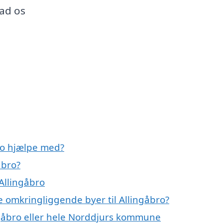
lad os
ro hjælpe med?
åbro?
Allingåbro
e omkringliggende byer til Allingåbro?
ngåbro eller hele Norddjurs kommune