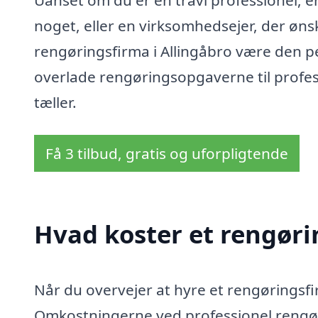
Uanset om du er en travl professionel, en
noget, eller en virksomhedsejer, der øns
rengøringsfirma i Allingåbro være den pe
overlade rengøringsopgaverne til profess
tæller.
Få 3 tilbud, gratis og uforpligtende
Hvad koster et rengøri
Når du overvejer at hyre et rengøringsfirm
Omkostningerne ved professionel rengøri