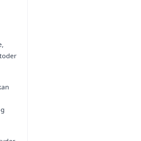
e,
etoder
kan
og