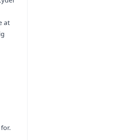
etyder
e at
ig
for.