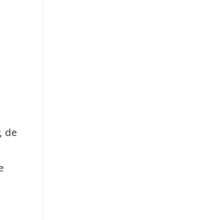
, de
e