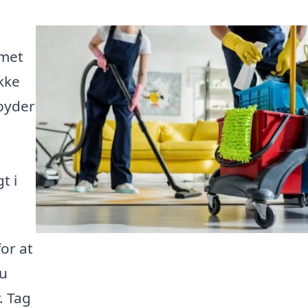
mmet
ække
lbyder
t i
or at
du
. Tag