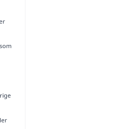
.
er
 som
rige
der