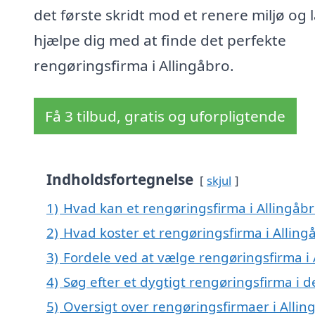
det første skridt mod et renere miljø og 
hjælpe dig med at finde det perfekte
rengøringsfirma i Allingåbro.
Få 3 tilbud, gratis og uforpligtende
Indholdsfortegnelse
skjul
1)
Hvad kan et rengøringsfirma i Allingåb
2)
Hvad koster et rengøringsfirma i Alling
3)
Fordele ved at vælge rengøringsfirma i 
4)
Søg efter et dygtigt rengøringsfirma i d
5)
Oversigt over rengøringsfirmaer i Alli