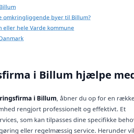
Billum
e omkringliggende byer til Billum?
um eller hele Varde kommune
f Danmark
sfirma i Billum hjælpe me
ringsfirma i Billum
, åbner du op for en rækk
omhed rengjort professionelt og effektivt. Et
vices, som kan tilpasses dine specifikke beho
øring eller regelmæssig service. Herunder vil