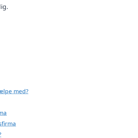
ig.
jælpe med?
rma
sfirma
?