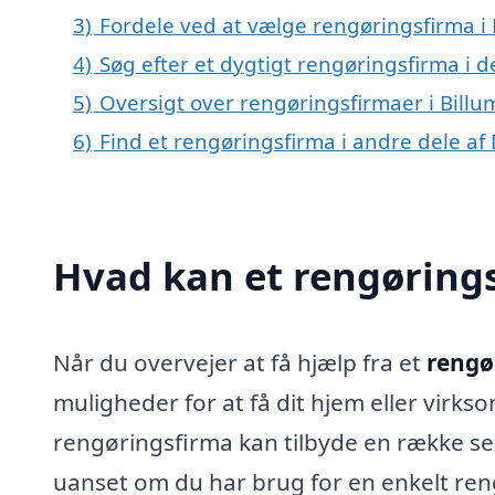
3)
Fordele ved at vælge rengøringsfirma i 
4)
Søg efter et dygtigt rengøringsfirma i d
5)
Oversigt over rengøringsfirmaer i Bill
6)
Find et rengøringsfirma i andre dele a
Hvad kan et rengøring
Når du overvejer at få hjælp fra et
rengø
muligheder for at få dit hjem eller virks
rengøringsfirma kan tilbyde en række ser
uanset om du har brug for en enkelt reng