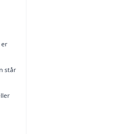
 er
n står
ller