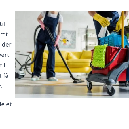
il
emt
, der
vert
il
t få
.
le et