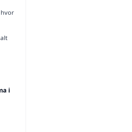
 hvor
alt
ma i