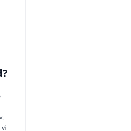
d?
e
v,
 vi