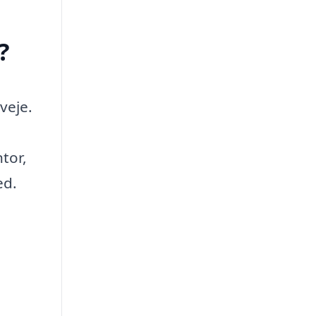
?
veje.
tor,
ed.