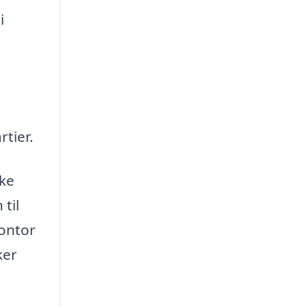
i
tier.
kke
 til
kontor
ker