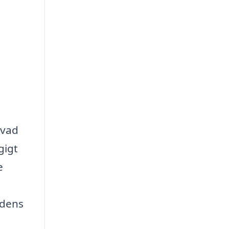
hvad
gigt
e
edens