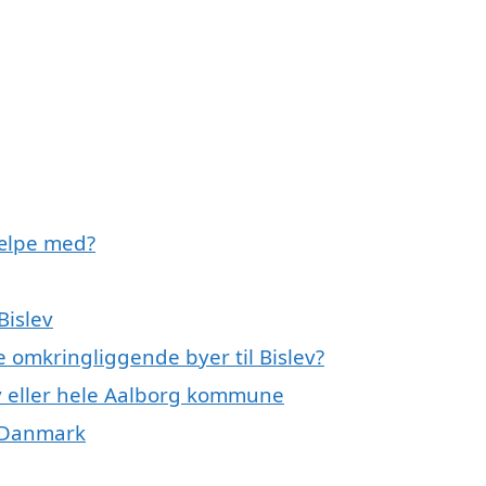
jælpe med?
Bislev
e omkringliggende byer til Bislev?
ev eller hele Aalborg kommune
f Danmark