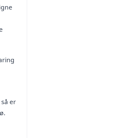
ligne
e
faring
 så er
ø.