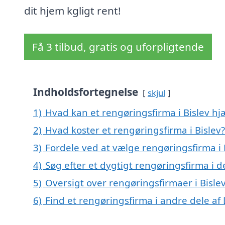
dit hjem kgligt rent!
Få 3 tilbud, gratis og uforpligtende
Indholdsfortegnelse
skjul
1)
Hvad kan et rengøringsfirma i Bislev h
2)
Hvad koster et rengøringsfirma i Bislev?
3)
Fordele ved at vælge rengøringsfirma i 
4)
Søg efter et dygtigt rengøringsfirma i d
5)
Oversigt over rengøringsfirmaer i Bisl
6)
Find et rengøringsfirma i andre dele a