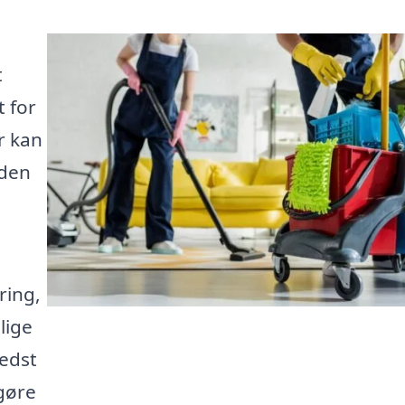
t
t for
r kan
 den
ring,
lige
bedst
 gøre