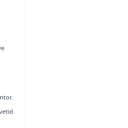
ye
ntor.
vetid