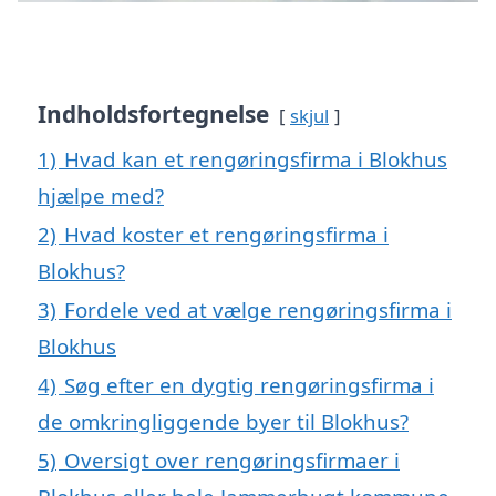
Indholdsfortegnelse
skjul
1)
Hvad kan et rengøringsfirma i Blokhus
hjælpe med?
2)
Hvad koster et rengøringsfirma i
Blokhus?
3)
Fordele ved at vælge rengøringsfirma i
Blokhus
4)
Søg efter en dygtig rengøringsfirma i
de omkringliggende byer til Blokhus?
5)
Oversigt over rengøringsfirmaer i