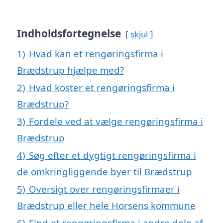
Indholdsfortegnelse
skjul
1)
Hvad kan et rengøringsfirma i
Brædstrup hjælpe med?
2)
Hvad koster et rengøringsfirma i
Brædstrup?
3)
Fordele ved at vælge rengøringsfirma i
Brædstrup
4)
Søg efter et dygtigt rengøringsfirma i
de omkringliggende byer til Brædstrup
5)
Oversigt over rengøringsfirmaer i
Brædstrup eller hele Horsens kommune
6)
Find et rengøringsfirma i andre dele af