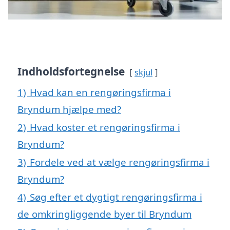
Indholdsfortegnelse
skjul
1)
Hvad kan en rengøringsfirma i
Bryndum hjælpe med?
2)
Hvad koster et rengøringsfirma i
Bryndum?
3)
Fordele ved at vælge rengøringsfirma i
Bryndum?
4)
Søg efter et dygtigt rengøringsfirma i
de omkringliggende byer til Bryndum