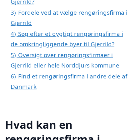
Gjerrild?
3)
Fordele ved at vælge rengøringsfirma i
Gjerrild
4)
Søg efter et dygtigt rengøringsfirma i
de omkringliggende byer til Gjerrild?
5)
Oversigt over rengøringsfirmaer i
Gjerrild eller hele Norddjurs kommune
6)
Find et rengøringsfirma i andre dele af
Danmark
Hvad kan en
rengøringsfirma i