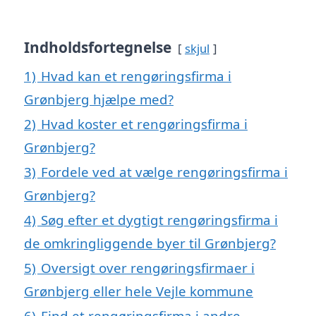
Indholdsfortegnelse
skjul
1)
Hvad kan et rengøringsfirma i
Grønbjerg hjælpe med?
2)
Hvad koster et rengøringsfirma i
Grønbjerg?
3)
Fordele ved at vælge rengøringsfirma i
Grønbjerg?
4)
Søg efter et dygtigt rengøringsfirma i
de omkringliggende byer til Grønbjerg?
5)
Oversigt over rengøringsfirmaer i
Grønbjerg eller hele Vejle kommune
6)
Find et rengøringsfirma i andre