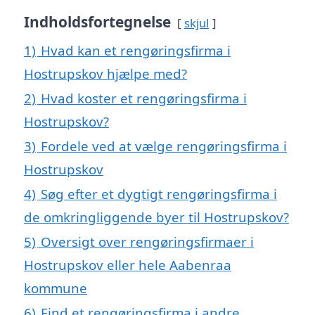
Indholdsfortegnelse
skjul
1)
Hvad kan et rengøringsfirma i
Hostrupskov hjælpe med?
2)
Hvad koster et rengøringsfirma i
Hostrupskov?
3)
Fordele ved at vælge rengøringsfirma i
Hostrupskov
4)
Søg efter et dygtigt rengøringsfirma i
de omkringliggende byer til Hostrupskov?
5)
Oversigt over rengøringsfirmaer i
Hostrupskov eller hele Aabenraa
kommune
6)
Find et rengøringsfirma i andre