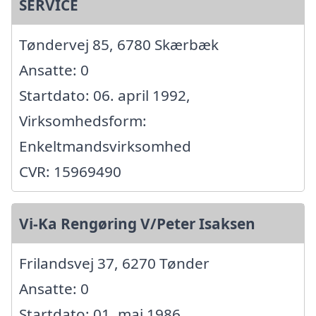
SERVICE
Tøndervej 85, 6780 Skærbæk
Ansatte: 0
Startdato: 06. april 1992,
Virksomhedsform:
Enkeltmandsvirksomhed
CVR: 15969490
Vi-Ka Rengøring V/Peter Isaksen
Frilandsvej 37, 6270 Tønder
Ansatte: 0
Startdato: 01. maj 1986,