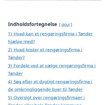
Indholdsfortegnelse
skjul
1)
Hvad kan et rengøringsfirma i Tønder
hjælpe med?
2)
Hvad koster et rengøringsfirma i
Tønder?
3)
Fordele ved at vælge rengøringsfirma i
Tønder
4)
Søg efter et dygtigt rengøringsfirma i
de omkringliggende byer til Tønder
5)
Oversigt over rengøringsfirmaer i