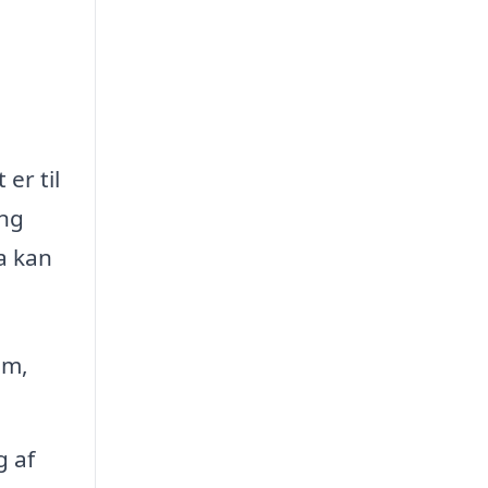
er til
ing
a kan
em,
g af