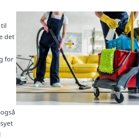
til
e det
g for
 også
syet
l