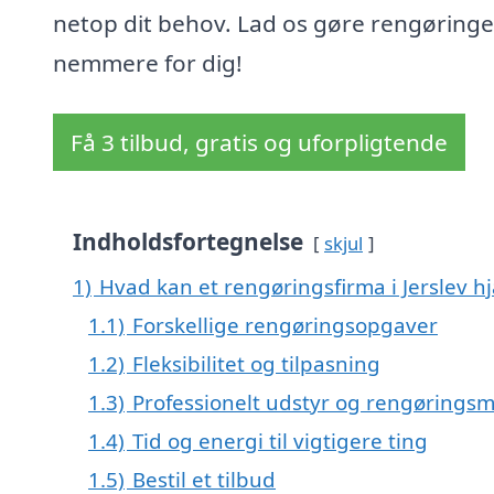
netop dit behov. Lad os gøre rengøring
nemmere for dig!
Få 3 tilbud, gratis og uforpligtende
Indholdsfortegnelse
skjul
1)
Hvad kan et rengøringsfirma i Jerslev 
1.1)
Forskellige rengøringsopgaver
1.2)
Fleksibilitet og tilpasning
1.3)
Professionelt udstyr og rengøringsm
1.4)
Tid og energi til vigtigere ting
1.5)
Bestil et tilbud