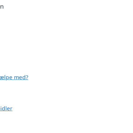
en
hjælpe med?
idler