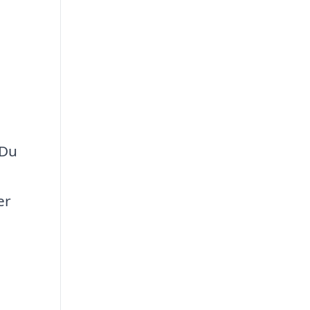
 Du
er