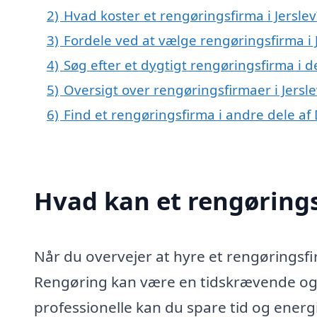
2)
Hvad koster et rengøringsfirma i Jerslev
3)
Fordele ved at vælge rengøringsfirma i 
4)
Søg efter et dygtigt rengøringsfirma i d
5)
Oversigt over rengøringsfirmaer i Jers
6)
Find et rengøringsfirma i andre dele a
Hvad kan et rengørings
Når du overvejer at hyre et rengøringsfir
Rengøring kan være en tidskrævende og
professionelle kan du spare tid og energ