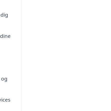
ndig
 dine
 og
vices