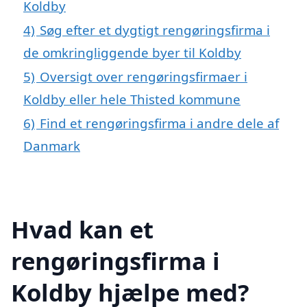
Koldby
4)
Søg efter et dygtigt rengøringsfirma i
de omkringliggende byer til Koldby
5)
Oversigt over rengøringsfirmaer i
Koldby eller hele Thisted kommune
6)
Find et rengøringsfirma i andre dele af
Danmark
Hvad kan et
rengøringsfirma i
Koldby hjælpe med?