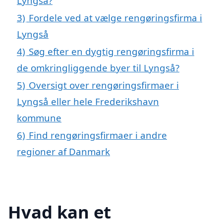
Lyngså?
3)
Fordele ved at vælge rengøringsfirma i
Lyngså
4)
Søg efter en dygtig rengøringsfirma i
de omkringliggende byer til Lyngså?
5)
Oversigt over rengøringsfirmaer i
Lyngså eller hele Frederikshavn
kommune
6)
Find rengøringsfirmaer i andre
regioner af Danmark
Hvad kan et