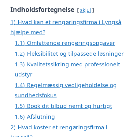
Indholdsfortegnelse
skjul
1)
Hvad kan et rengøringsfirma i Lyngså
hjælpe med?
1.1)
Omfattende rengøringsopgaver
1.2)
Fleksibilitet og tilpassede løsninger
1.3)
Kvalitetssikring med professionelt
udstyr
1.4)
Regelmæssig vedligeholdelse og
sundhedsfokus
1.5)
Book dit tilbud nemt og hurtigt
1.6)
Afslutning
2)
Hvad koster et rengøringsfirma i