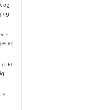
t og
g og
er et
 eller
nd. Et
ig
dre