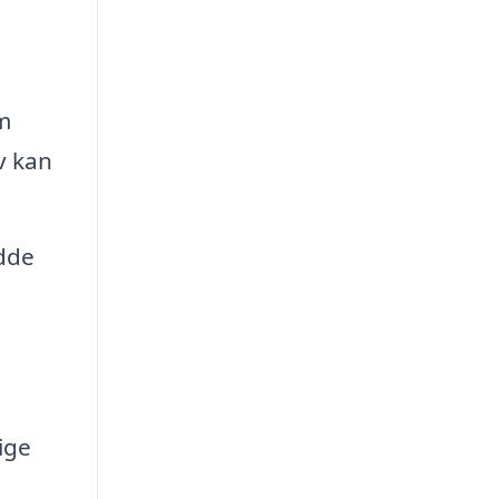
m
v kan
ydde
ige