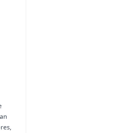
e
kan
res,