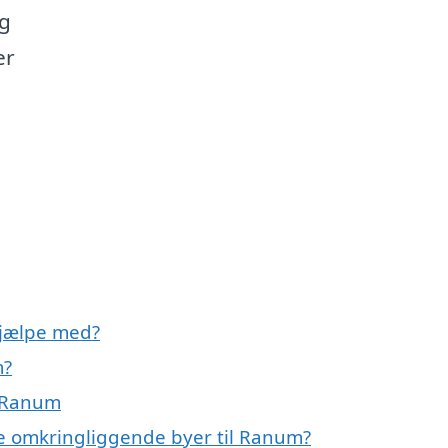
ig
er
hjælpe med?
m?
i Ranum
de omkringliggende byer til Ranum?