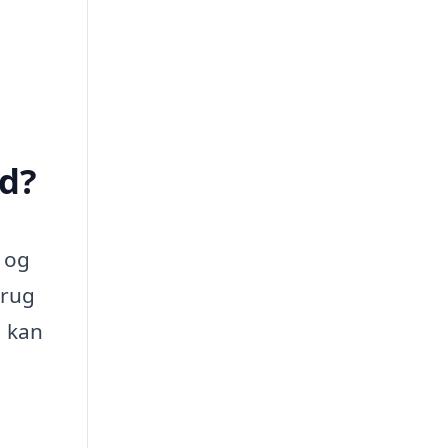
d?
e og
brug
, kan