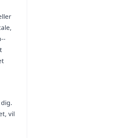
ller
ale,
--
t
et
 dig.
t, vil