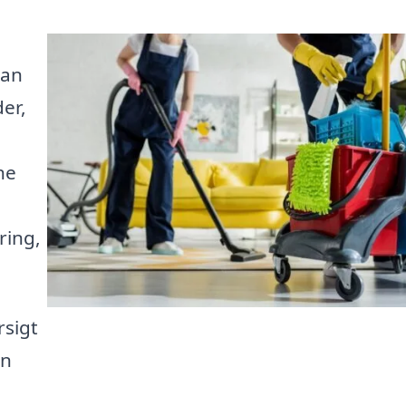
kan
er,
ne
ring,
rsigt
en