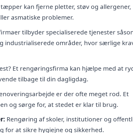
tæpper kan fjerne pletter, støv og allergener,
eller asmatiske problemer.
rmaer tilbyder specialiserede tjenester såso
og industrialiserede områder, hvor særlige kra
fest? Et rengøringsfirma kan hjælpe med at r
vende tilbage til din dagligdag.
renoveringsarbejde er der ofte meget rod. Et
 og sørge for, at stedet er klar til brug.
r:
Rengøring af skoler, institutioner og offentl
 for at sikre hygiejne og sikkerhed.