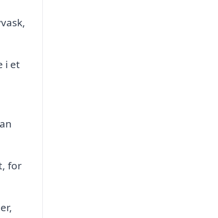
vask,
 i et
kan
, for
er,