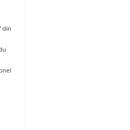
 din
 du
onel