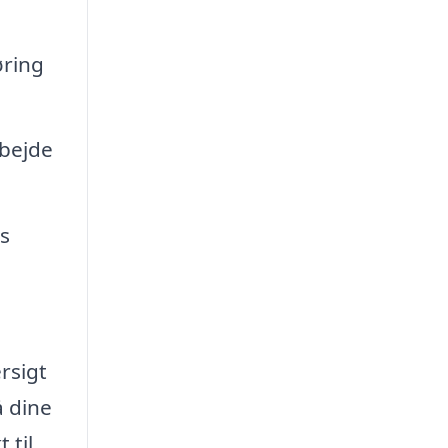
øring
rbejde
s
rsigt
å dine
 til