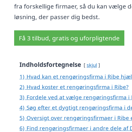
fra forskellige firmaer, så du kan vælge 
løsning, der passer dig bedst.
Få 3 tilbud, gratis og uforpligtende
Indholdsfortegnelse
skjul
1)
Hvad kan et rengøringsfirma i Ribe hj
2)
Hvad koster et rengøringsfirma i Ribe?
3)
Fordele ved at vælge rengøringsfirma i
4)
Søg efter et dygtigt rengøringsfirma i 
5)
Oversigt over rengøringsfirmaer i Ribe
6)
Find rengøringsfirmaer i andre dele af