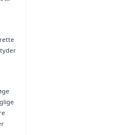
,
rette
etyder
 øge
glige
re
er