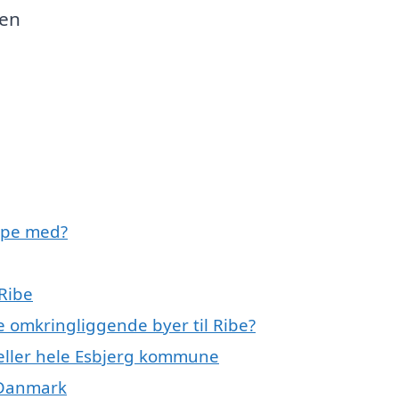
den
ælpe med?
 Ribe
de omkringliggende byer til Ribe?
 eller hele Esbjerg kommune
 Danmark