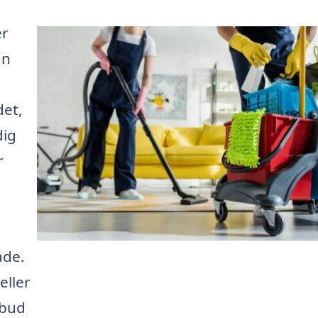
er
an
det,
dig
r
åde.
ller
lbud