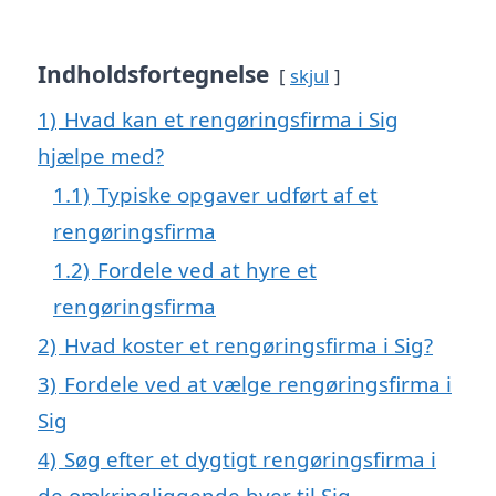
Indholdsfortegnelse
skjul
1)
Hvad kan et rengøringsfirma i Sig
hjælpe med?
1.1)
Typiske opgaver udført af et
rengøringsfirma
1.2)
Fordele ved at hyre et
rengøringsfirma
2)
Hvad koster et rengøringsfirma i Sig?
3)
Fordele ved at vælge rengøringsfirma i
Sig
4)
Søg efter et dygtigt rengøringsfirma i
de omkringliggende byer til Sig