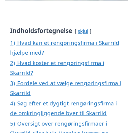
Indholdsfortegnelse
skjul
1)
Hvad kan et rengøringsfirma i Skarrild
hjælpe med?
2)
Hvad koster et rengøringsfirma i
Skarrild?
3)
Fordele ved at vælge rengøringsfirma i
Skarrild
4)
Søg efter et dygtigt rengøringsfirma i
de omkringliggende byer til Skarrild
5)
Oversigt over rengøringsfirmaer i