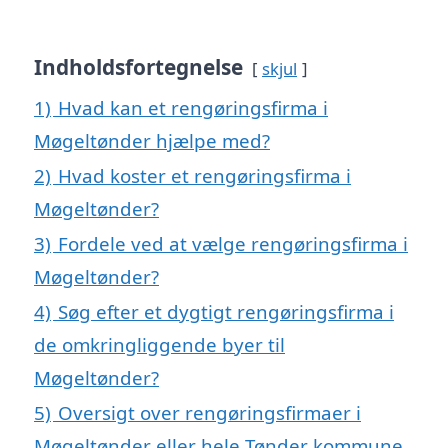
Indholdsfortegnelse
skjul
1)
Hvad kan et rengøringsfirma i
Møgeltønder hjælpe med?
2)
Hvad koster et rengøringsfirma i
Møgeltønder?
3)
Fordele ved at vælge rengøringsfirma i
Møgeltønder?
4)
Søg efter et dygtigt rengøringsfirma i
de omkringliggende byer til
Møgeltønder?
5)
Oversigt over rengøringsfirmaer i
Møgeltønder eller hele Tønder kommune