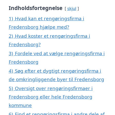
Indholdsfortegnelse
skjul
1)
Hvad kan et rengøringsfirma i
Fredensborg hjælpe med?
2)
Hvad koster et rengøringsfirma i
Fredensborg?
3)
Fordele ved at vælge rengøringsfirma i
Fredensborg
4)
Søg efter et dygtigt rengøringsfirma i
de omkringliggende byer til Fredensborg
5)
Oversigt over rengøringsfirmaer i
Fredensborg eller hele Fredensborg
kommune
6)
Find et rengøringsfirma i andre dele af