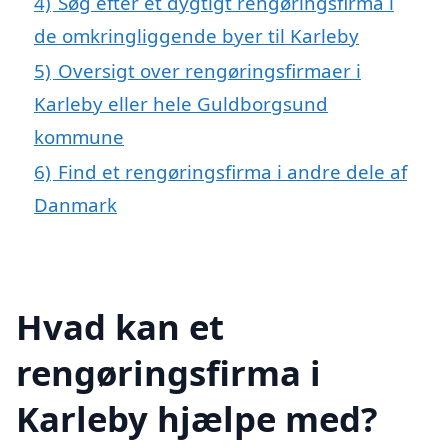
4)
Søg efter et dygtigt rengøringsfirma i
de omkringliggende byer til Karleby
5)
Oversigt over rengøringsfirmaer i
Karleby eller hele Guldborgsund
kommune
6)
Find et rengøringsfirma i andre dele af
Danmark
Hvad kan et
rengøringsfirma i
Karleby hjælpe med?