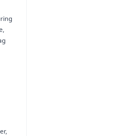
øring
e,
ag
er,