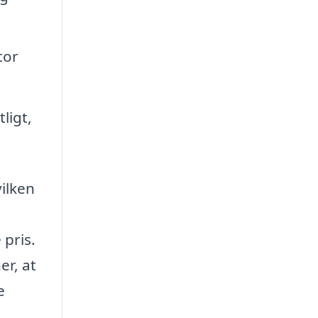
tor
ligt,
ilken
 pris.
r, at
e