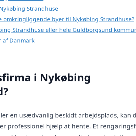
i Nykøbing Strandhuse
 de omkringliggende byer til Nykøbing Strandhuse?
købing Strandhuse eller hele Guldborgsund kommu
er af Danmark
sfirma i Nykøbing
d?
ller en usædvanlig beskidt arbejdsplads, kan 
 er professionel hjælp at hente. Et rengøringsf