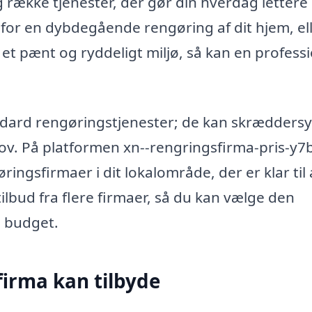
 række tjenester, der gør din hverdag lettere
or en dybdegående rengøring af dit hjem, el
t pænt og ryddeligt miljø, så kan en profess
ndard rengøringstjenester; de kan skræddersy
hov. På platformen xn--rengringsfirma-pris-y7
ringsfirmaer i dit lokalområde, der er klar til 
lbud fra flere firmaer, så du kan vælge den
g budget.
firma kan tilbyde