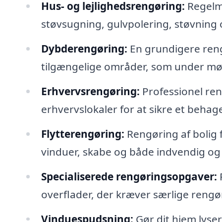
Hus- og lejlighedsrengøring:
Regelmæ
støvsugning, gulvpolering, støvning
Dybderengøring:
En grundigere rengø
tilgængelige områder, som under mø
Erhvervsrengøring:
Professionel ren
erhvervslokaler for at sikre et behag
Flytterengøring:
Rengøring af bolig fø
vinduer, skabe og både indvendig og
Specialiserede rengøringsopgaver:
overflader, der kræver særlige rengø
Vinduespudsning:
Gør dit hjem lyser