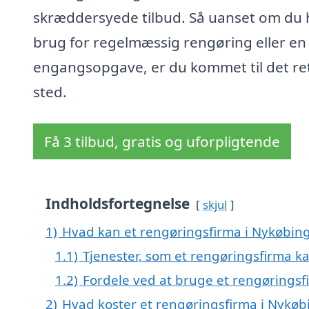
skræddersyede tilbud. Så uanset om du 
brug for regelmæssig rengøring eller en
engangsopgave, er du kommet til det re
sted.
Få 3 tilbud, gratis og uforpligtende
Indholdsfortegnelse
skjul
1)
Hvad kan et rengøringsfirma i Nykøbin
1.1)
Tjenester, som et rengøringsfirma ka
1.2)
Fordele ved at bruge et rengøringsf
2)
Hvad koster et rengøringsfirma i Nykø