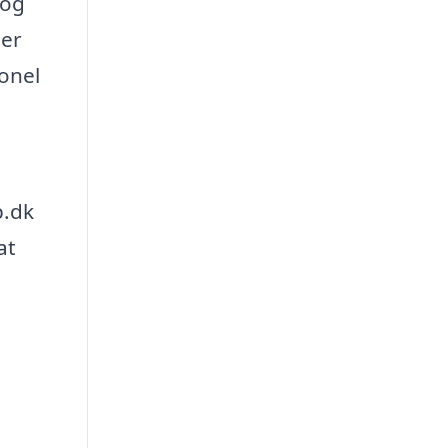
 og
ler
ionel
b.dk
at