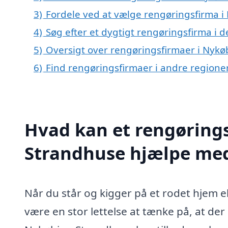
3)
Fordele ved at vælge rengøringsfirma 
4)
Søg efter et dygtigt rengøringsfirma i
5)
Oversigt over rengøringsfirmaer i Ny
6)
Find rengøringsfirmaer i andre region
Hvad kan et rengøring
Strandhuse hjælpe me
Når du står og kigger på et rodet hjem e
være en stor lettelse at tænke på, at der