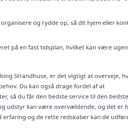
t organisere og rydde op, så dit hjem eller kon
et på en fast tidsplan, hvilket kan være ugent
ing Strandhuse, er det vigtigt at overveje, hv
 behov. Du kan også drage fordel af at
er, så du får den bedste service til den bedste
g udstyr kan være overvældende, og det er he
d erfaring og de rette redskaber kan de udfør