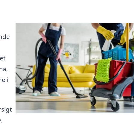
inde
et
ma,
e i
rsigt
,