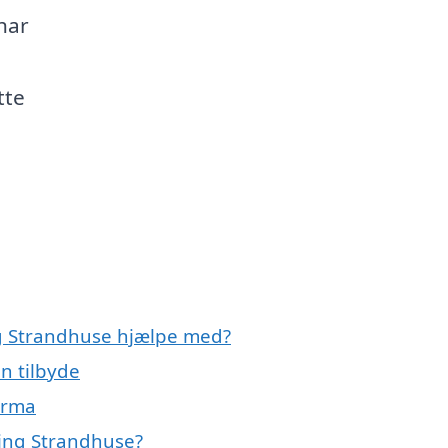
har
tte
g Strandhuse hjælpe med?
n tilbyde
irma
bing Strandhuse?