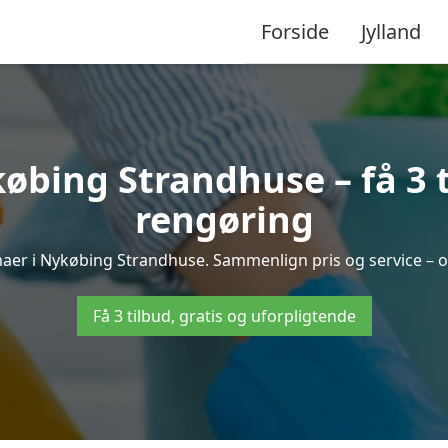
Forside
Jylland
bing Strandhuse – få 3 t
rengøring
rmaer i Nykøbing Strandhuse. Sammenlign pris og service – o
Få 3 tilbud, gratis og uforpligtende