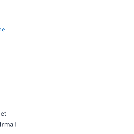
ne
det
irma i