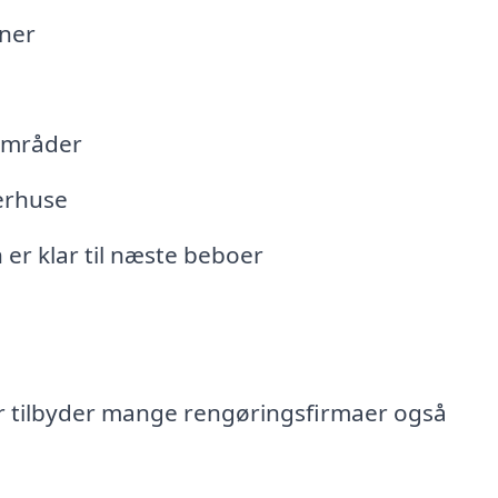
ner
områder
erhuse
n er klar til næste beboer
r tilbyder mange rengøringsfirmaer også