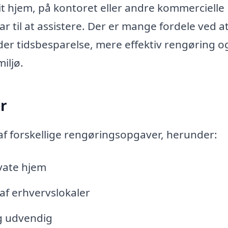
it hjem, på kontoret eller andre kommercielle
lar til at assistere. Der er mange fordele ved a
der tidsbesparelse, mere effektiv rengøring o
iljø.
r
 af forskellige rengøringsopgaver, herunder:
ivate hjem
af erhvervslokaler
g udvendig