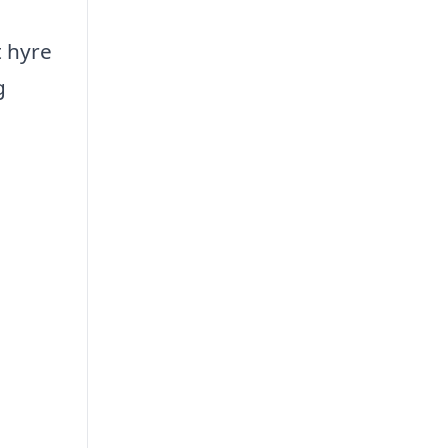
t hyre
g