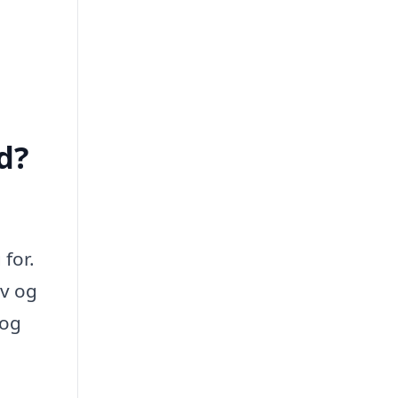
d?
for.
ov og
 og