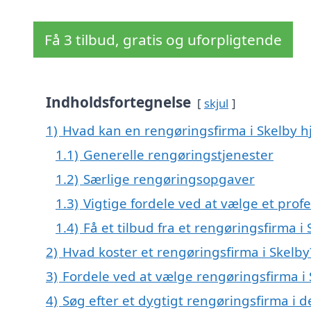
Få 3 tilbud, gratis og uforpligtende
Indholdsfortegnelse
skjul
1)
Hvad kan en rengøringsfirma i Skelby 
1.1)
Generelle rengøringstjenester
1.2)
Særlige rengøringsopgaver
1.3)
Vigtige fordele ved at vælge et prof
1.4)
Få et tilbud fra et rengøringsfirma i
2)
Hvad koster et rengøringsfirma i Skelby
3)
Fordele ved at vælge rengøringsfirma i 
4)
Søg efter et dygtigt rengøringsfirma i 