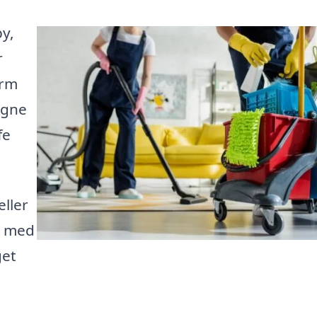
by,
r
orm
igne
fe
ller
ig med
get