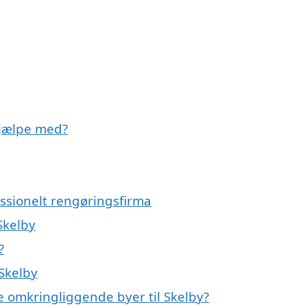
hjælpe med?
essionelt rengøringsfirma
 Skelby
?
Skelby
de omkringliggende byer til Skelby?