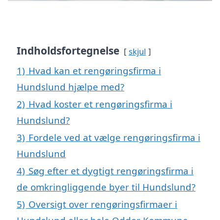
Indholdsfortegnelse
skjul
1)
Hvad kan et rengøringsfirma i
Hundslund hjælpe med?
2)
Hvad koster et rengøringsfirma i
Hundslund?
3)
Fordele ved at vælge rengøringsfirma i
Hundslund
4)
Søg efter et dygtigt rengøringsfirma i
de omkringliggende byer til Hundslund?
5)
Oversigt over rengøringsfirmaer i