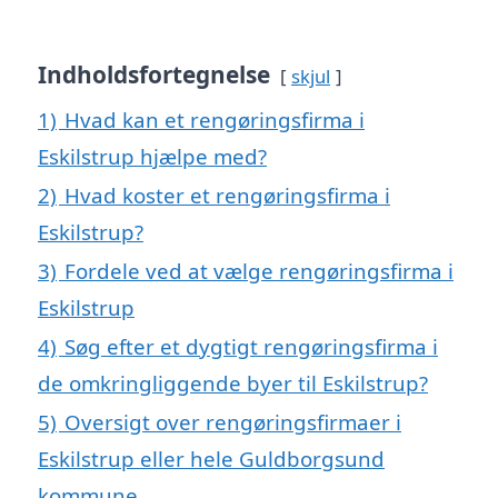
Indholdsfortegnelse
skjul
1)
Hvad kan et rengøringsfirma i
Eskilstrup hjælpe med?
2)
Hvad koster et rengøringsfirma i
Eskilstrup?
3)
Fordele ved at vælge rengøringsfirma i
Eskilstrup
4)
Søg efter et dygtigt rengøringsfirma i
de omkringliggende byer til Eskilstrup?
5)
Oversigt over rengøringsfirmaer i
Eskilstrup eller hele Guldborgsund
kommune