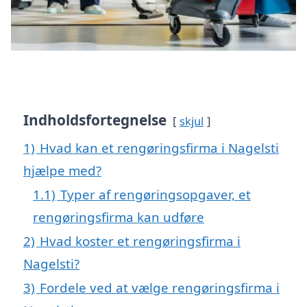
Indholdsfortegnelse
skjul
1)
Hvad kan et rengøringsfirma i Nagelsti
hjælpe med?
1.1)
Typer af rengøringsopgaver, et
rengøringsfirma kan udføre
2)
Hvad koster et rengøringsfirma i
Nagelsti?
3)
Fordele ved at vælge rengøringsfirma i