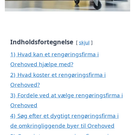
Indholdsfortegnelse
skjul
1)
Hvad kan et rengøringsfirma i
Orehoved hjælpe med?
2)
Hvad koster et rengøringsfirma i
Orehoved?
3)
Fordele ved at vælge rengøringsfirma i
Orehoved
4)
Søg efter et dygtigt rengøringsfirma i
de omkringliggende byer til Orehoved